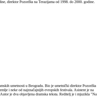
ine, direktor Pozorišta na Terazijama od 1998. do 2000. godine.
ramskih umetnosti u Beogradu. Bio je umetnički direktor Pozorišta
lje i neke od najznačajnijih evropskih festivala. Asistent je na
Autor je dva objavljena dramska teksta. Reditelj je i mjuzikla "Na