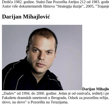
Dedića 1982. godine. Stalni član Pozorišta Ateljea 212 od 1983. god
Autor više dokumentarnih filmova "Strategija iluzije", 2005, "Trajanj
Darijan Mihajlović
Darijan Mihajlo
„Dadov“ od 1994. do 2000. godine. Jedan je od osnivača, reditelj i pro
Fakultetu dramskih umetnosti u Beogradu, Odsek za pozorišnu režiju. D
slovo, na slovo" u Pozorištu na Terazijama.