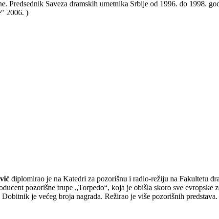
ine. Predsednik Saveza dramskih umetnika Srbije od 1996. do 1998. god
e" 2006. )
vić
diplomirao je na Katedri za pozorišnu i radio-režiju na Fakultetu d
ducent pozorišne trupe „Torpedo“, koja je obišla skoro sve evropske zem
obitnik je većeg broja nagrada. Režirao je više pozorišnih predstava. 