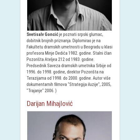
Svetisalv Goncić
je poznati srpski glumac,
dobitnik brojnih priznanja. Diplomirao je na
Fakultetu dramskih umetnosti u Beogradu u klasi
profesora Minje Dedića 1982. godine. Stalni član
Pozorišta Ateljea 212 od 1983. godine.
Predsednik Saveza dramskih umetnika Srbije od
1996. do 1998. godine, direktor Pozorišta na
Terazijama od 1998. do 2000. godine. Autor više
dokumentarnih filmova "Strategija iluzije", 2005,
"Trajanje" 2006. )
Darijan Mihajlović