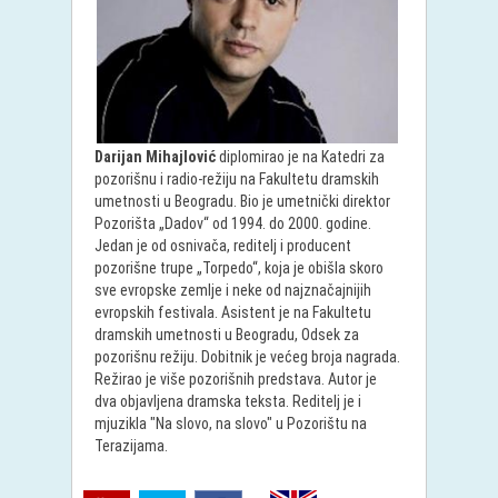
Darijan Mihajlović
diplomirao je na Katedri za
pozorišnu i radio-režiju na Fakultetu dramskih
umetnosti u Beogradu. Bio je umetnički direktor
Pozorišta „Dadov“ od 1994. do 2000. godine.
Jedan je od osnivača, reditelj i producent
pozorišne trupe „Torpedo“, koja je obišla skoro
sve evropske zemlje i neke od najznačajnijih
evropskih festivala. Asistent je na Fakultetu
dramskih umetnosti u Beogradu, Odsek za
pozorišnu režiju. Dobitnik je većeg broja nagrada.
Režirao je više pozorišnih predstava. Autor je
dva objavljena dramska teksta. Reditelj je i
mjuzikla "Na slovo, na slovo" u Pozorištu na
Terazijama.