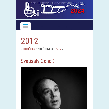
2012
O Bosifestu
/ Žiri festivala /
2012
/
Svetisalv Goncić